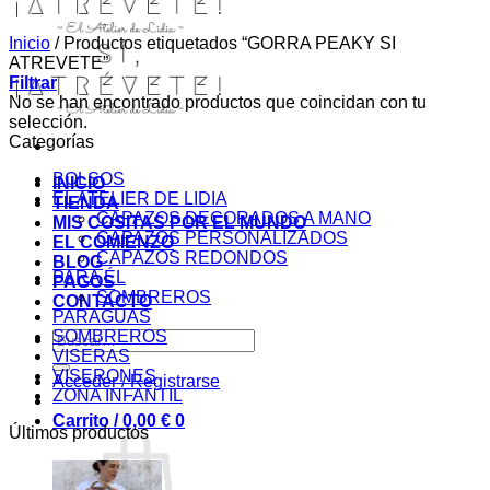
Inicio
/
Productos etiquetados “GORRA PEAKY SI
ATREVETE”
Filtrar
No se han encontrado productos que coincidan con tu
selección.
Categorías
BOLSOS
INICIO
EL ATELIER DE LIDIA
TIENDA
CAPAZOS DECORADOS A MANO
MIS COSITAS POR EL MUNDO
CAPAZOS PERSONALIZADOS
EL COMIENZO
CAPAZOS REDONDOS
BLOG
PARA ÉL
PAGOS
SOMBREROS
CONTACTO
PARAGUAS
SOMBREROS
Buscar
VISERAS
por:
VISERONES
Acceder / Registrarse
ZONA INFANTIL
Carrito /
0,00
€
0
Últimos productos