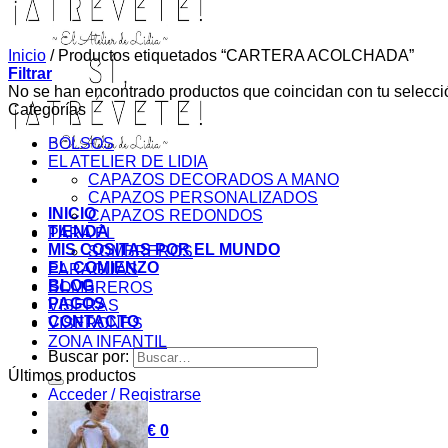
Inicio
/
Productos etiquetados “CARTERA ACOLCHADA”
Filtrar
No se han encontrado productos que coincidan con tu selecci
Categorías
BOLSOS
EL ATELIER DE LIDIA
CAPAZOS DECORADOS A MANO
CAPAZOS PERSONALIZADOS
INICIO
CAPAZOS REDONDOS
TIENDA
PARA ÉL
MIS COSITAS POR EL MUNDO
SOMBREROS
EL COMIENZO
PARAGUAS
BLOG
SOMBREROS
PAGOS
VISERAS
CONTACTO
VISERONES
ZONA INFANTIL
Buscar por:
Últimos productos
Acceder / Registrarse
Carrito /
0,00
€
0