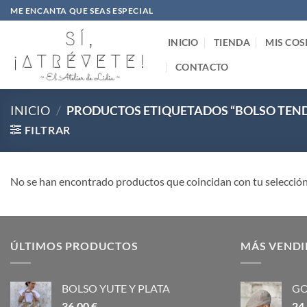
Saltar
ME ENCANTA QUE SEAS ESPECIAL
al
contenido
INICIO
TIENDA
MIS COS
CONTACTO
INICIO
/
PRODUCTOS ETIQUETADOS “BOLSO TEND
FILTRAR
No se han encontrado productos que coincidan con tu selección
ÚLTIMOS PRODUCTOS
MÁS VEND
BOLSO YUTE Y PLATA
GO
36,00
€
24