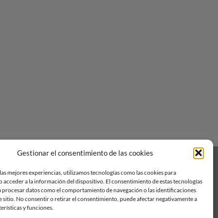
Gestionar el consentimiento de las cookies
RECLAMACIONES
Visa
PayPal
Stripe
MasterCard
Cas
las mejores experiencias, utilizamos tecnologías como las cookies para
On
 acceder a la información del dispositivo. El consentimiento de estas tecnologías
Del
á procesar datos como el comportamiento de navegación o las identificaciones
e sitio. No consentir o retirar el consentimiento, puede afectar negativamente a
terísticas y funciones.