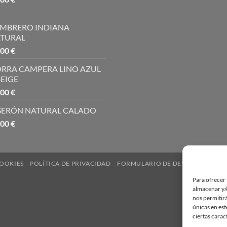
MBRERO INDIANA
TURAL
,00
€
RRA CAMPERA LINO AZUL
BEIGE
,00
€
SERÓN NATURAL CALADO
,00
€
COOKIES
POLÍTICA DE PRIVACIDAD
FORMULARIO DE DESISTIMIENTO
Para ofrecer 
almacenar y/o
nos permitir
únicas en est
ciertas carac