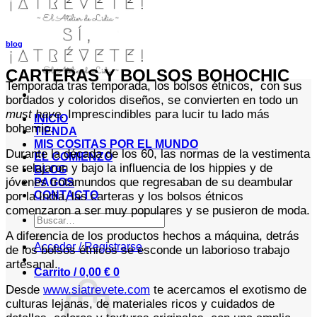
blog
CARTERAS Y BOLSOS BOHOCHIC
Temporada tras temporada, los bolsos étnicos, con sus
bordados y coloridos diseños, se convierten en todo un
must have
. Imprescindibles para lucir tu lado más
INICIO
bohemio.
TIENDA
MIS COSITAS POR EL MUNDO
Durante la década de los 60, las normas de la vestimenta
EL COMIENZO
se relajaron y bajo la influencia de los hippies y de
BLOG
jóvenes trotamundos que regresaban de su deambular
PAGOS
CONTACTO
por la India, las carteras y los bolsos étnicos
comenzaron a ser muy populares y se pusieron de moda.
Buscar
por:
A diferencia de los productos hechos a máquina, detrás
Acceder / Registrarse
de los bolsos étnicos se esconde un laborioso trabajo
artesanal.
Carrito /
0,00
€
0
Desde
www.siatrevete.com
te acercamos el exotismo de
culturas lejanas, de materiales ricos y cuidados de