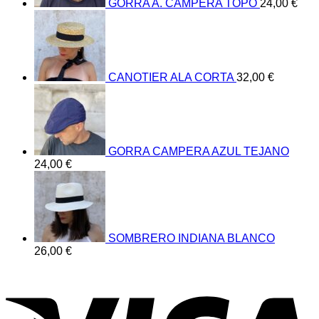
GORRA A. CAMPERA TOPO
24,00
€
CANOTIER ALA CORTA
32,00
€
GORRA CAMPERA AZUL TEJANO
24,00
€
SOMBRERO INDIANA BLANCO
26,00
€
V