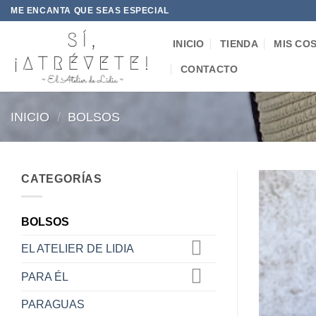
Saltar
ME ENCANTA QUE SEAS ESPECIAL
al
contenido
INICIO
TIENDA
MIS CO
CONTACTO
INICIO
/
BOLSOS
CATEGORÍAS
BOLSOS
EL ATELIER DE LIDIA
PARA ÉL
PARAGUAS