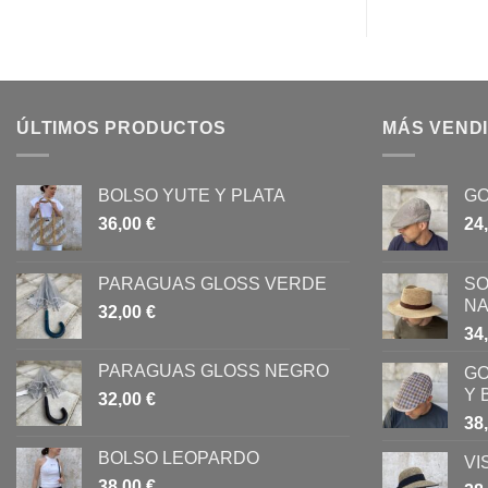
ÚLTIMOS PRODUCTOS
MÁS VEND
BOLSO YUTE Y PLATA
GO
36,00
€
24
PARAGUAS GLOSS VERDE
SO
NA
32,00
€
34
PARAGUAS GLOSS NEGRO
GO
Y 
32,00
€
38
BOLSO LEOPARDO
VI
38,00
€