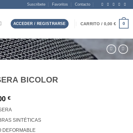
Suscribete
Favoritos
Contacto
0
ACCEDER / REGISTRARSE
CARRITO /
0,00
€
SERA BICOLOR
00
€
ISERA
BRAS SINTÉTICAS
O DEFORMABLE