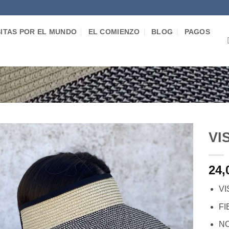
SITAS POR EL MUNDO
EL COMIENZO
BLOG
PAGOS
VI
Añadir
24,
a la
lista de
deseos
V
FI
N