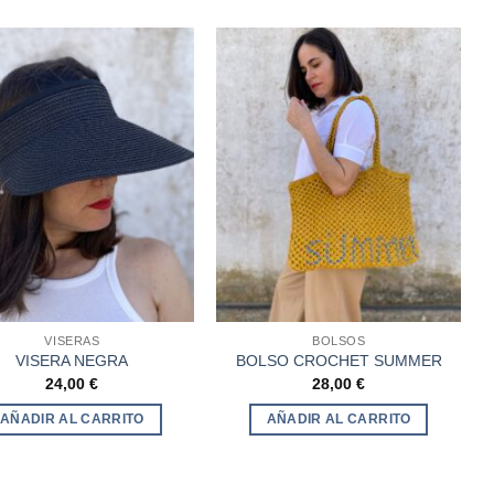
Añadir
Añadir
a la
a la
lista de
lista de
deseos
deseos
VISERAS
BOLSOS
VISERA NEGRA
BOLSO CROCHET SUMMER
24,00
€
28,00
€
AÑADIR AL CARRITO
AÑADIR AL CARRITO