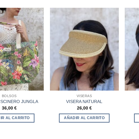
Añadir
Añadir
a la
a la
lista de
lista de
deseos
deseos
BOLSOS
VISERAS
ISCINERO JUNGLA
VISERA NATURAL
36,00
€
26,00
€
IR AL CARRITO
AÑADIR AL CARRITO