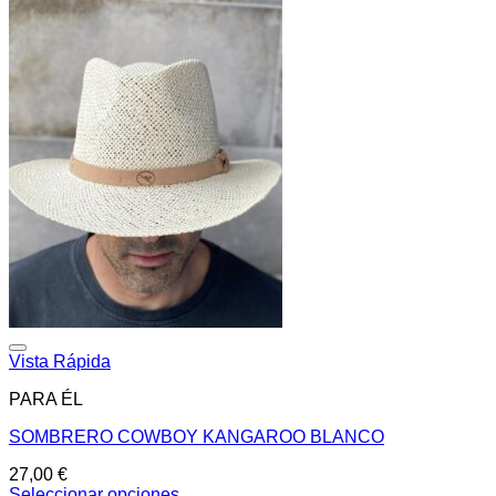
Añadir a la lista de deseos
Vista Rápida
PARA ÉL
SOMBRERO COWBOY KANGAROO BLANCO
27,00
€
Seleccionar opciones