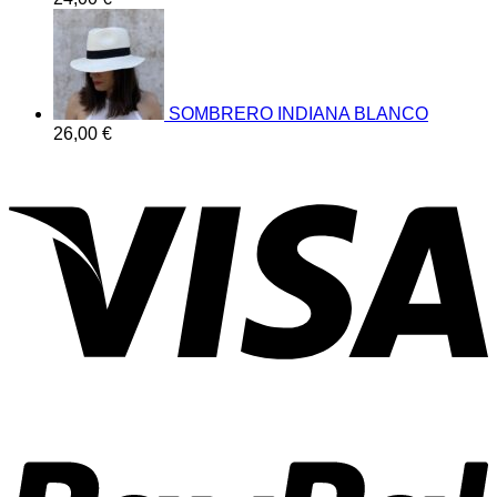
SOMBRERO INDIANA BLANCO
26,00
€
V
P