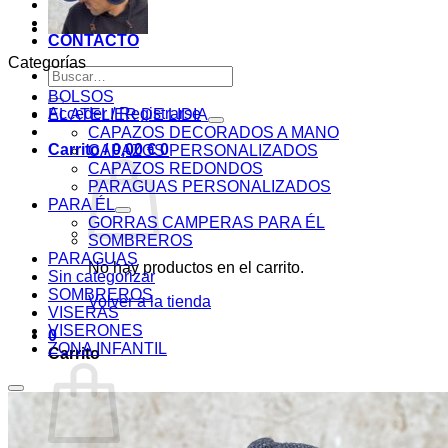
BLOG
PAGOS
CONTACTO
Categorías
Buscar
por:
BOLSOS
Acceder / Registrarse
EL ATELIER DE LIDIA
CAPAZOS DECORADOS A MANO
Carrito /
0,00
€
0
CAPAZOS PERSONALIZADOS
CAPAZOS REDONDOS
PARAGUAS PERSONALIZADOS
PARA ÉL
GORRAS CAMPERAS PARA ÉL
SOMBREROS
PARAGUAS
No hay productos en el carrito.
Sin categorizar
SOMBREROS
Volver a la tienda
VISERAS
VISERONES
0
ZONA INFANTIL
Carrito
Añadir a la lista de deseos