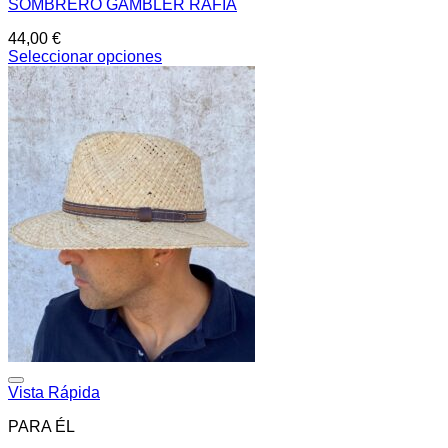
SOMBRERO GAMBLER RAFIA
44,00
€
Seleccionar opciones
Este
producto
tiene
múltiples
variantes.
Las
opciones
se
pueden
elegir
en
la
página
de
producto
Añadir a la lista de deseos
Vista Rápida
PARA ÉL