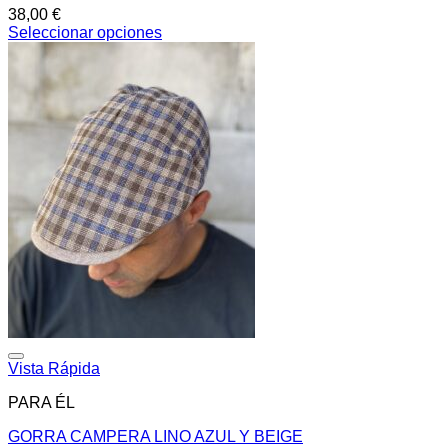
38,00
€
Seleccionar opciones
Este
producto
tiene
múltiples
variantes.
Las
opciones
se
pueden
elegir
en
la
página
de
producto
Añadir a la lista de deseos
Vista Rápida
PARA ÉL
GORRA CAMPERA LINO AZUL Y BEIGE