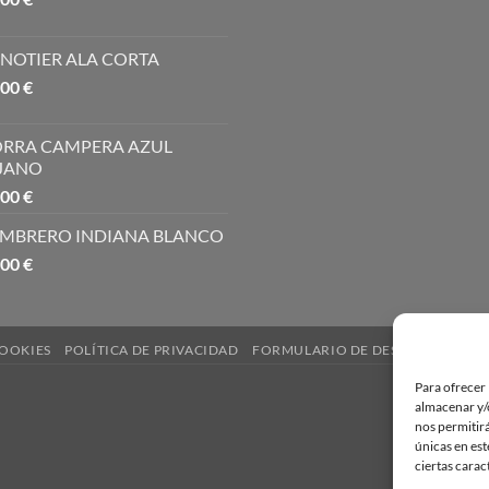
NOTIER ALA CORTA
,00
€
RRA CAMPERA AZUL
JANO
,00
€
MBRERO INDIANA BLANCO
,00
€
COOKIES
POLÍTICA DE PRIVACIDAD
FORMULARIO DE DESISTIMIENTO
Para ofrecer 
almacenar y/o
nos permitir
únicas en est
ciertas carac