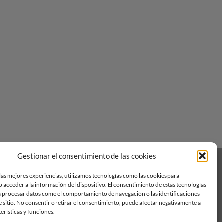
Gestionar el consentimiento de las cookies
RECLAMACIONES
Visa
PayPal
Stripe
MasterCard
Cas
On
las mejores experiencias, utilizamos tecnologías como las cookies para
 acceder a la información del dispositivo. El consentimiento de estas tecnologías
Del
á procesar datos como el comportamiento de navegación o las identificaciones
e sitio. No consentir o retirar el consentimiento, puede afectar negativamente a
terísticas y funciones.