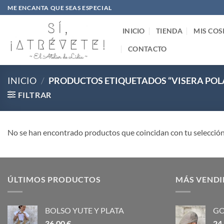
Saltar
ME ENCANTA QUE SEAS ESPECIAL
al
contenido
INICIO
TIENDA
MIS COS
CONTACTO
INICIO
/
PRODUCTOS ETIQUETADOS “VISERA POL
FILTRAR
No se han encontrado productos que coincidan con tu selección
ÚLTIMOS PRODUCTOS
MÁS VEND
BOLSO YUTE Y PLATA
GO
36,00
€
24