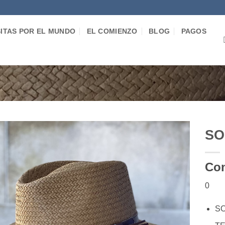
SITAS POR EL MUNDO
EL COMIENZO
BLOG
PAGOS
SO
Añadir
Con
a la
lista de
deseos
0
SO