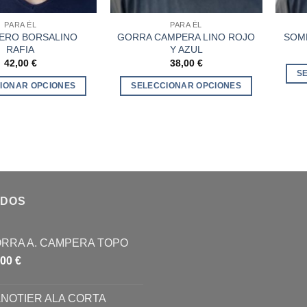
PARA ÉL
PARA ÉL
ERO BORSALINO
GORRA CAMPERA LINO ROJO
SOMB
RAFIA
Y AZUL
42,00
€
38,00
€
S
IONAR OPCIONES
SELECCIONAR OPCIONES
Este
Este
producto
producto
tiene
tiene
múltiples
múltiples
variantes.
variantes.
Las
Las
opciones
opciones
IDOS
se
se
pueden
pueden
RRA A. CAMPERA TOPO
elegir
elegir
en
en
,00
€
la
la
página
página
NOTIER ALA CORTA