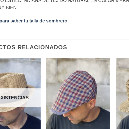
 ESTILO INDIANA DE TEJIDO NATURAL EN COLOR MAR
Y BIEN.
 para saber tu talla de sombrero
CTOS RELACIONADOS
Añadir
Añadir
a la
a la
lista de
lista de
deseos
deseos
EXISTENCIAS