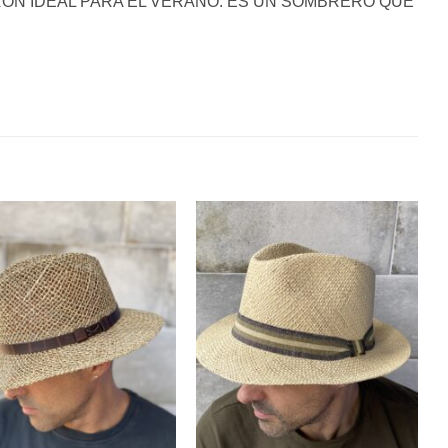
RÓN IDEAL PARA EL VERANO. ES UN SOMBRERO QUE
Añadir
Añadir
a la
a la
lista de
lista de
deseos
deseos