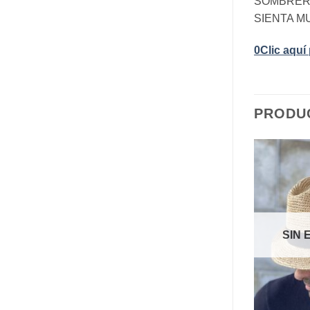
SOMBRERO
SIENTA MU
0Clic aquí
PRODU
Añadir
Añadir
a la
a la
lista de
lista de
deseos
deseos
SIN 