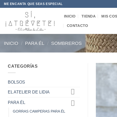
Saltar
ME ENCANTA QUE SEAS ESPECIAL
al
contenido
INICIO
TIENDA
MIS CO
CONTACTO
INICIO
/
PARA ÉL
/
SOMBREROS
CATEGORÍAS
BOLSOS
EL ATELIER DE LIDIA
PARA ÉL
GORRAS CAMPERAS PARA ÉL