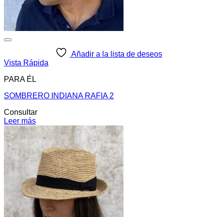
de
producto
Añadir a la lista de deseos
Vista Rápida
PARA ÉL
SOMBRERO INDIANA RAFIA 2
Consultar
Leer más