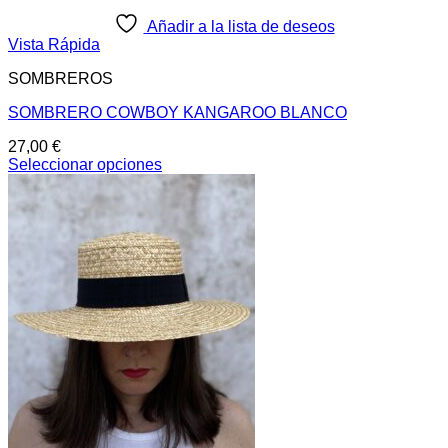
Añadir a la lista de deseos
Vista Rápida
SOMBREROS
SOMBRERO COWBOY KANGAROO BLANCO
27,00
€
Seleccionar opciones
Este
producto
tiene
múltiples
variantes.
Las
opciones
se
pueden
elegir
en
la
página
de
producto