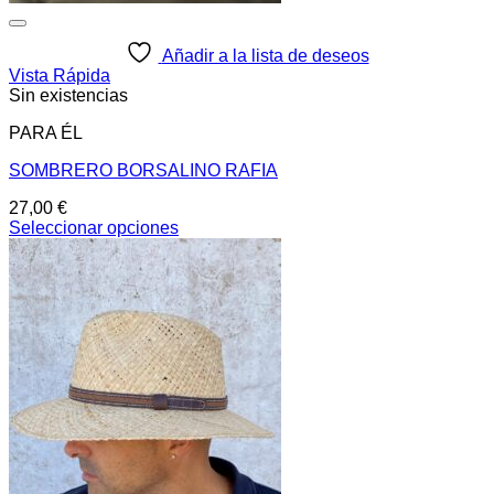
Añadir a la lista de deseos
Vista Rápida
Sin existencias
PARA ÉL
SOMBRERO BORSALINO RAFIA
27,00
€
Seleccionar opciones
Este
producto
tiene
múltiples
variantes.
Las
opciones
se
pueden
elegir
en
la
página