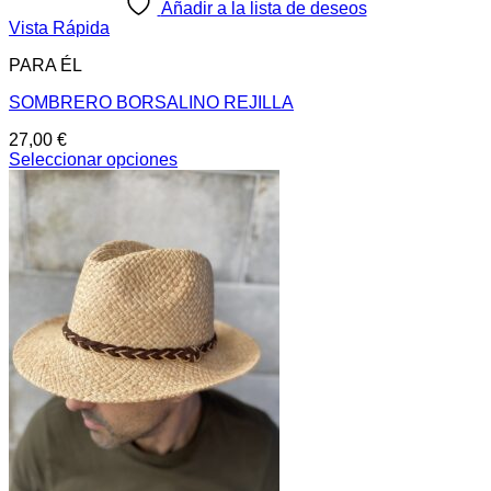
Añadir a la lista de deseos
Vista Rápida
PARA ÉL
SOMBRERO BORSALINO REJILLA
27,00
€
Seleccionar opciones
Este
producto
tiene
múltiples
variantes.
Las
opciones
se
pueden
elegir
en
la
página
de
producto