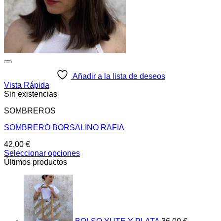
Añadir a la lista de deseos
Vista Rápida
Sin existencias
SOMBREROS
SOMBRERO BORSALINO RAFIA
42,00
€
Seleccionar opciones
Este
Últimos productos
producto
tiene
múltiples
variantes.
Las
opciones