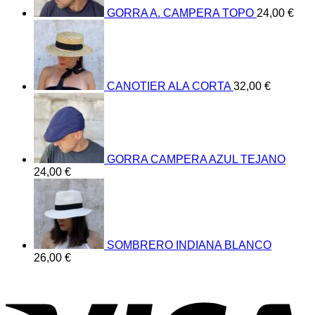
GORRA A. CAMPERA TOPO
24,00
€
CANOTIER ALA CORTA
32,00
€
GORRA CAMPERA AZUL TEJANO
24,00
€
SOMBRERO INDIANA BLANCO
26,00
€
V