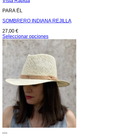
Vista Rápida
PARA ÉL
SOMBRERO INDIANA REJILLA
27,00
€
Seleccionar opciones
Este
producto
tiene
múltiples
variantes.
Las
opciones
se
pueden
elegir
en
la
página
de
producto