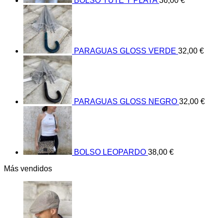
BOLSO YUTE Y PLATA
36,00
€
se
pueden
elegir
en
la
página
PARAGUAS GLOSS VERDE
32,00
€
de
producto
PARAGUAS GLOSS NEGRO
32,00
€
BOLSO LEOPARDO
38,00
€
Más vendidos