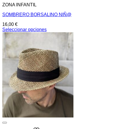
ZONA INFANTIL
SOMBRERO BORSALINO NIÑ@
16,00
€
Seleccionar opciones
Este
producto
tiene
múltiples
variantes.
Las
opciones
se
pueden
elegir
en
la
página
de
producto