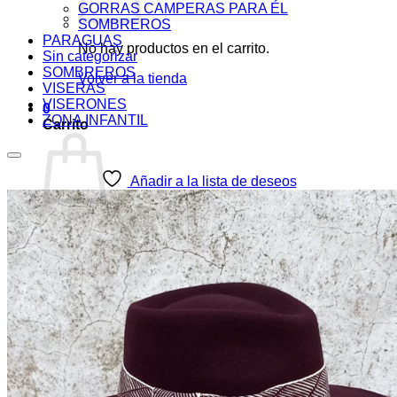
GORRAS CAMPERAS PARA ÉL
SOMBREROS
PARAGUAS
No hay productos en el carrito.
Sin categorizar
SOMBREROS
Volver a la tienda
VISERAS
VISERONES
0
ZONA INFANTIL
Carrito
Añadir a la lista de deseos
No hay productos en el carrito.
Volver a la tienda