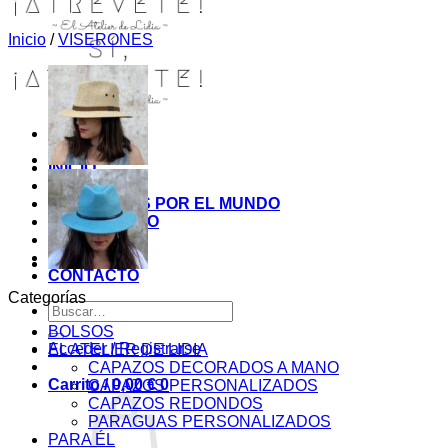
Inicio
/
VISERONES
INICIO
TIENDA
MIS COSITAS POR EL MUNDO
EL COMIENZO
BLOG
PAGOS
CONTACTO
Categorías
Buscar
por:
BOLSOS
Acceder / Registrarse
EL ATELIER DE LIDIA
CAPAZOS DECORADOS A MANO
Carrito /
0,00
€
0
CAPAZOS PERSONALIZADOS
CAPAZOS REDONDOS
PARAGUAS PERSONALIZADOS
PARA ÉL