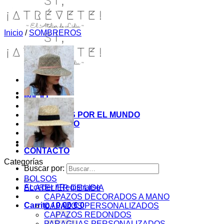
Inicio
/
SOMBREROS
INICIO
TIENDA
MIS COSITAS POR EL MUNDO
EL COMIENZO
BLOG
PAGOS
CONTACTO
Categorías
Buscar por:
BOLSOS
Acceder / Registrarse
EL ATELIER DE LIDIA
CAPAZOS DECORADOS A MANO
Carrito /
0,00
€
0
CAPAZOS PERSONALIZADOS
CAPAZOS REDONDOS
PARAGUAS PERSONALIZADOS