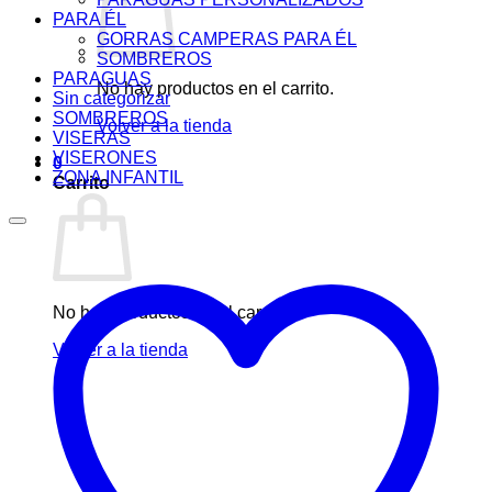
PARA ÉL
GORRAS CAMPERAS PARA ÉL
SOMBREROS
PARAGUAS
No hay productos en el carrito.
Sin categorizar
SOMBREROS
Volver a la tienda
VISERAS
VISERONES
0
ZONA INFANTIL
Carrito
No hay productos en el carrito.
Volver a la tienda