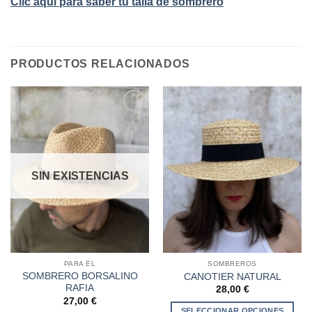
Clic aquí para saber tu talla de sombrero
PRODUCTOS RELACIONADOS
Añadir
Añadir
a la
a la
lista de
lista de
deseos
deseos
SIN EXISTENCIAS
PARA ÉL
SOMBREROS
SOMBRERO BORSALINO
CANOTIER NATURAL
RAFIA
28,00
€
27,00
€
SELECCIONAR OPCIONES