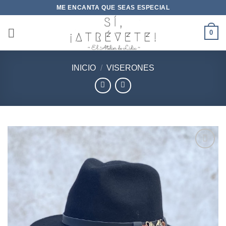
Saltar
ME ENCANTA QUE SEAS ESPECIAL
al
contenido
0
INICIO
/
VISERONES
Añadir
a la
lista de
deseos