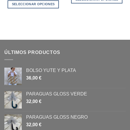
SELECCIONAR OPCIONES
Este
Este
producto
producto
tiene
tiene
múltiples
múltiples
variantes.
variantes.
Las
Las
opciones
opciones
se
ÚLTIMOS PRODUCTOS
se
pueden
pueden
elegir
elegir
en
BOLSO YUTE Y PLATA
en
la
36,00
€
la
página
página
de
de
producto
PARAGUAS GLOSS VERDE
producto
32,00
€
PARAGUAS GLOSS NEGRO
32,00
€