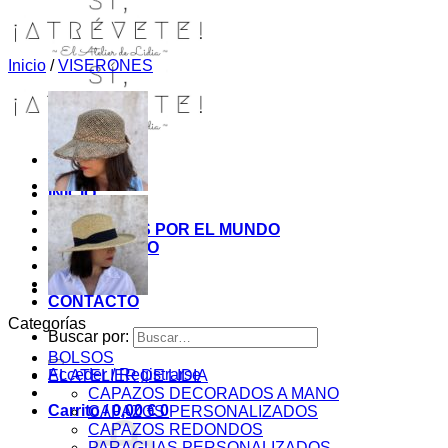
Inicio
/
VISERONES
INICIO
TIENDA
MIS COSITAS POR EL MUNDO
EL COMIENZO
BLOG
PAGOS
CONTACTO
Categorías
Buscar por:
BOLSOS
Acceder / Registrarse
EL ATELIER DE LIDIA
CAPAZOS DECORADOS A MANO
Carrito /
0,00
€
0
CAPAZOS PERSONALIZADOS
CAPAZOS REDONDOS
PARAGUAS PERSONALIZADOS