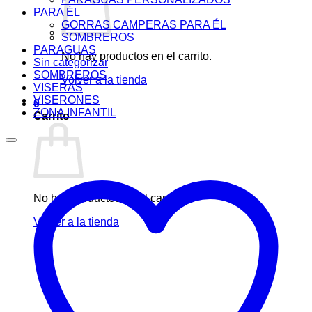
PARA ÉL
GORRAS CAMPERAS PARA ÉL
SOMBREROS
PARAGUAS
No hay productos en el carrito.
Sin categorizar
SOMBREROS
Volver a la tienda
VISERAS
VISERONES
0
ZONA INFANTIL
Carrito
No hay productos en el carrito.
Volver a la tienda