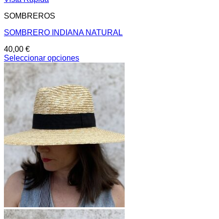
SOMBREROS
SOMBRERO INDIANA NATURAL
40,00
€
Seleccionar opciones
Este
producto
tiene
múltiples
variantes.
Las
opciones
se
pueden
elegir
en
la
página
de
producto