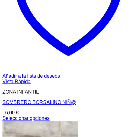
Añadir a la lista de deseos
Vista Rápida
ZONA INFANTIL
SOMBRERO BORSALINO NIÑ@
16,00
€
Seleccionar opciones
Este
producto
tiene