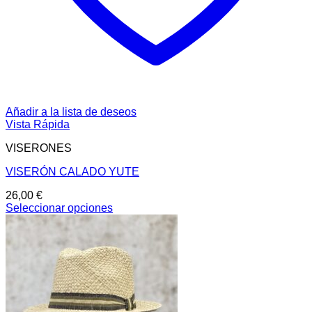
Añadir a la lista de deseos
Vista Rápida
VISERONES
VISERÓN CALADO YUTE
26,00
€
Seleccionar opciones
Este
producto
tiene
múltiples
variantes.
Las
opciones
se