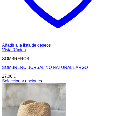
Añadir a la lista de deseos
Vista Rápida
SOMBREROS
SOMBRERO BORSALINO NATURAL LARGO
27,00
€
Seleccionar opciones
Este
producto
tiene
múltiples
variantes.
Las
opciones