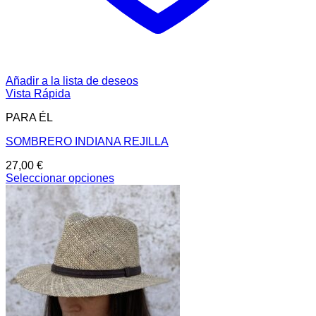
Añadir a la lista de deseos
Vista Rápida
PARA ÉL
SOMBRERO INDIANA REJILLA
27,00
€
Seleccionar opciones
Este
producto
tiene
múltiples
variantes.
Las
opciones
se
pueden
elegir