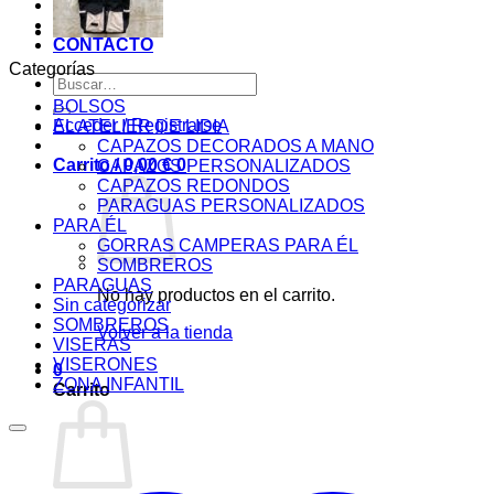
BLOG
PAGOS
CONTACTO
Categorías
Buscar
por:
BOLSOS
Acceder / Registrarse
EL ATELIER DE LIDIA
CAPAZOS DECORADOS A MANO
Carrito /
0,00
€
0
CAPAZOS PERSONALIZADOS
CAPAZOS REDONDOS
PARAGUAS PERSONALIZADOS
PARA ÉL
GORRAS CAMPERAS PARA ÉL
SOMBREROS
PARAGUAS
No hay productos en el carrito.
Sin categorizar
SOMBREROS
Volver a la tienda
VISERAS
VISERONES
0
ZONA INFANTIL
Carrito