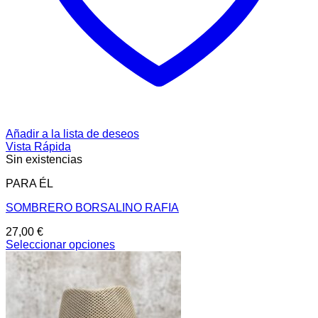
Añadir a la lista de deseos
Vista Rápida
Sin existencias
PARA ÉL
SOMBRERO BORSALINO RAFIA
27,00
€
Seleccionar opciones
Este
producto
tiene
múltiples
variantes.