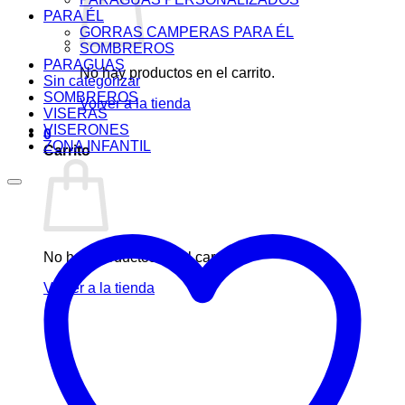
PARA ÉL
GORRAS CAMPERAS PARA ÉL
SOMBREROS
PARAGUAS
No hay productos en el carrito.
Sin categorizar
SOMBREROS
Volver a la tienda
VISERAS
VISERONES
0
ZONA INFANTIL
Carrito
No hay productos en el carrito.
Volver a la tienda