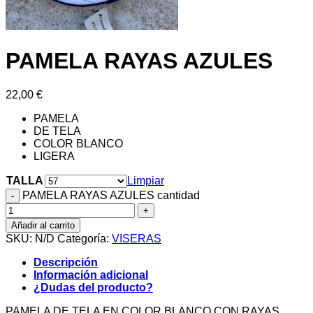
PAMELA RAYAS AZULES
22,00
€
PAMELA
DE TELA
COLOR BLANCO
LIGERA
TALLA
Limpiar
PAMELA RAYAS AZULES cantidad
Añadir al carrito
SKU:
N/D
Categoría:
VISERAS
Descripción
Información adicional
¿Dudas del producto?
PAMELA DE TELA EN COLOR BLANCO CON RAYAS