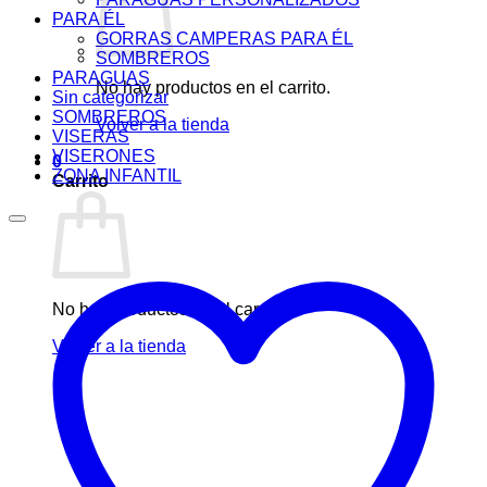
PARA ÉL
GORRAS CAMPERAS PARA ÉL
SOMBREROS
PARAGUAS
No hay productos en el carrito.
Sin categorizar
SOMBREROS
Volver a la tienda
VISERAS
VISERONES
0
ZONA INFANTIL
Carrito
No hay productos en el carrito.
Volver a la tienda