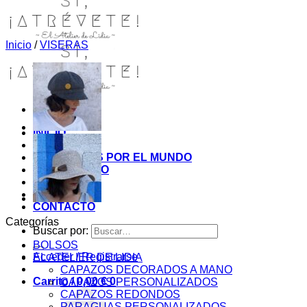
Inicio
/
VISERAS
INICIO
TIENDA
MIS COSITAS POR EL MUNDO
EL COMIENZO
BLOG
PAGOS
CONTACTO
Categorías
Buscar por:
BOLSOS
Acceder / Registrarse
EL ATELIER DE LIDIA
CAPAZOS DECORADOS A MANO
Carrito /
0,00
€
0
CAPAZOS PERSONALIZADOS
CAPAZOS REDONDOS
PARAGUAS PERSONALIZADOS