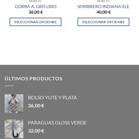
PARA ÉL
PARA ÉL
GORRA A. GRIS LINO
SOMBRERO INDIANA ELE
36,00
€
40,00
€
SELECCIONAR OPCIONES
SELECCIONAR OPCIONES
Este
Este
producto
producto
tiene
tiene
múltiples
múltiples
variantes.
variantes.
Las
Las
opciones
opciones
se
se
ÚLTIMOS PRODUCTOS
pueden
pueden
elegir
elegir
en
en
BOLSO YUTE Y PLATA
la
la
36,00
€
página
página
de
de
producto
producto
PARAGUAS GLOSS VERDE
32,00
€