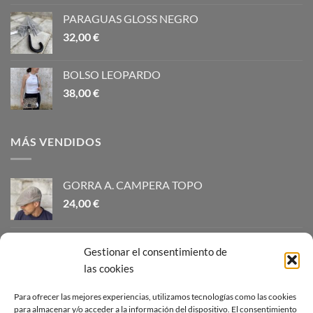
PARAGUAS GLOSS NEGRO
32,00
€
BOLSO LEOPARDO
38,00
€
MÁS VENDIDOS
GORRA A. CAMPERA TOPO
24,00
€
SOMBRERO INDIANA NATURAL
Gestionar el consentimiento de
34,00
€
las cookies
GORRA CAMPERA LINO AZUL Y BEIGE
Para ofrecer las mejores experiencias, utilizamos tecnologías como las cookies
para almacenar y/o acceder a la información del dispositivo. El consentimiento