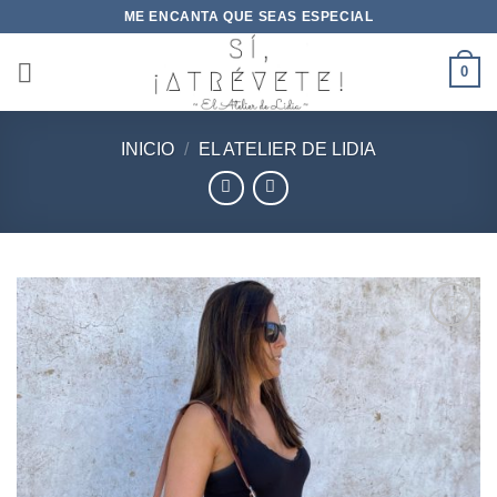
Saltar
ME ENCANTA QUE SEAS ESPECIAL
al
contenido
0
INICIO
/
EL ATELIER DE LIDIA
Añadir
a la
lista de
deseos