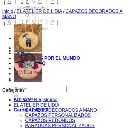
Inicio
/
EL ATELIER DE LIDIA
/
CAPAZOS DECORADOS A
MANO
INICIO
TIENDA
MIS COSITAS POR EL MUNDO
EL COMIENZO
BLOG
PAGOS
CONTACTO
Buscar
Categorías
por:
Acceder / Registrarse
BOLSOS
EL ATELIER DE LIDIA
Carrito /
0,00
€
0
CAPAZOS DECORADOS A MANO
CAPAZOS PERSONALIZADOS
CAPAZOS REDONDOS
PARAGUAS PERSONALIZADOS