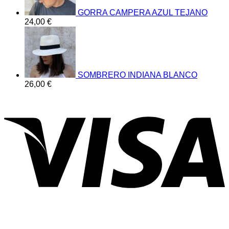
GORRA CAMPERA AZUL TEJANO
24,00
€
SOMBRERO INDIANA BLANCO
26,00
€
V
P