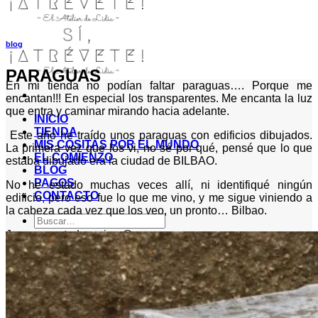
blog
PARAGUAS
En mi tienda no podían faltar paraguas…. Porque me
encantan!!! En especial los transparentes. Me encanta la luz
que entra y caminar mirando hacia adelante.
INICIO
TIENDA
Este año he traído unos paraguas con edificios dibujados.
MIS COSITAS POR EL MUNDO
La primera vez que los vi, no sé por qué, pensé que lo que
EL COMIENZO
estaba dibujado era la ciudad de BILBAO.
BLOG
PAGOS
No he estado muchas veces allí, ni identifiqué ningún
CONTACTO
edificio, pero eso fue lo que me vino, y me sigue viniendo a
la cabeza cada vez que los veo, un pronto… Bilbao.
Buscar
por:
Juzguen ustedes mism@s…
Acceder / Registrarse
Carrito /
0,00
€
0