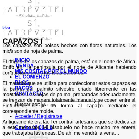
blog
CAPAZOS I
Los capazos son bolsos hechos con fibras naturales. Los
míos son de hoja de palma.
INICIO
El origen de los capazos de palma, está en el norte de áfrica.
TIENDA
Entró en la península por el norte de Alicante habiendo
MIS COSITAS POR EL MUNDO
conquistado antes las Islas Baleares.
EL COMIENZO
BLOG
El material que se utiliza para confeccionar estos capazos es
PAGOS
la palma del palmito silvestre criado libremente en las
CONTACTO
montañas. Las hojas de palma, preparadas adecuadamente,
se trenzan de manera totalmente manual y se cosen entre sí.
Buscar por:
Finalmente se le da forma al capazo mediante el
correspondiente molde.
Acceder / Registrarse
Antiguamente era fácil encontrar artesanos que se dedicaran
a este menester. Mi bisabuelo no hace mucho me enteré,
Carrito /
0,00
€
0
que trabajaba las eneas. De ahí me vendrá la vena…