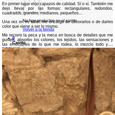
En primer lugar elijo capazos de calidad. Sí o sí. También me
dejo llevar por las formas: rectangulares, redondos,
cuadrados, grandes, medianos, pequeños…
No hay productos en el carrito.
Una vez en mi taller, me encargo de decorarlos o de darles
color que viene a ser lo mismo.
Volver a la tienda
Me recorro la peca y la meca en busca de detalles que me
0
gusten, absorbo los colores, los tejidos, las sensaciones y
Carrito
las emociones de lo que me rodea, lo mezclo todo y….
BOOM!!!!!
No hay productos en el carrito.
Volver a la tienda