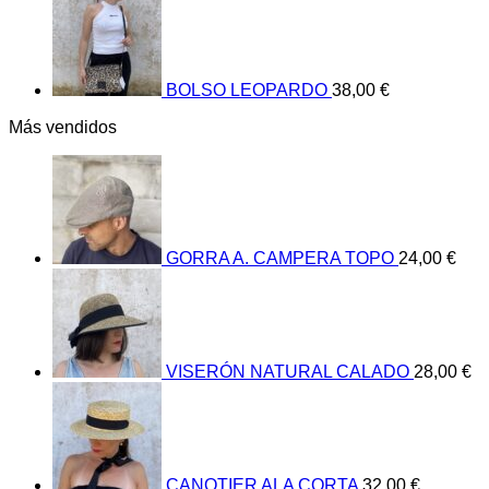
BOLSO LEOPARDO
38,00
€
Más vendidos
GORRA A. CAMPERA TOPO
24,00
€
VISERÓN NATURAL CALADO
28,00
€
CANOTIER ALA CORTA
32,00
€