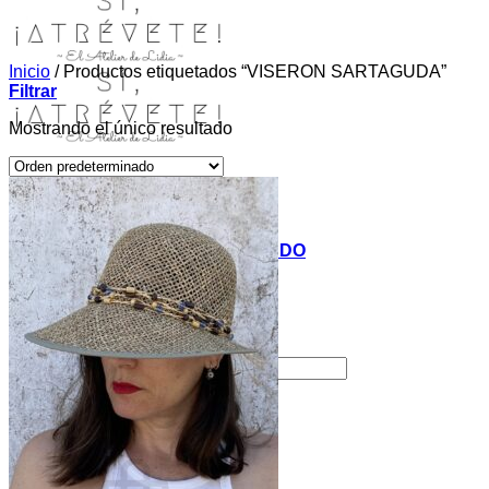
Inicio
/
Productos etiquetados “VISERON SARTAGUDA”
Filtrar
Mostrando el único resultado
INICIO
TIENDA
MIS COSITAS POR EL MUNDO
EL COMIENZO
BLOG
PAGOS
CONTACTO
Buscar por:
Acceder / Registrarse
Carrito /
0,00
€
0