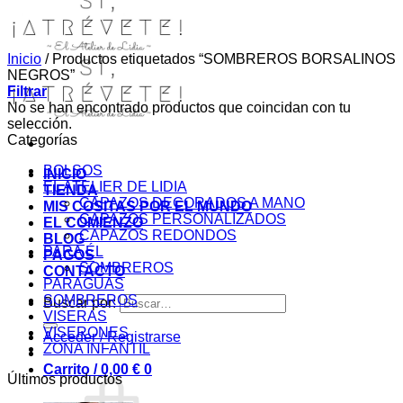
Inicio
/
Productos etiquetados “SOMBREROS BORSALINOS
NEGROS”
Filtrar
No se han encontrado productos que coincidan con tu
selección.
Categorías
BOLSOS
INICIO
EL ATELIER DE LIDIA
TIENDA
CAPAZOS DECORADOS A MANO
MIS COSITAS POR EL MUNDO
CAPAZOS PERSONALIZADOS
EL COMIENZO
CAPAZOS REDONDOS
BLOG
PARA ÉL
PAGOS
SOMBREROS
CONTACTO
PARAGUAS
SOMBREROS
Buscar por:
VISERAS
VISERONES
Acceder / Registrarse
ZONA INFANTIL
Carrito /
0,00
€
0
Últimos productos