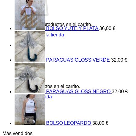
No hay productos en el carrito.
BOLSO YUTE Y PLATA
36,00
€
Volver a la tienda
0
Carrito
PARAGUAS GLOSS VERDE
32,00
€
No hay productos en el carrito.
PARAGUAS GLOSS NEGRO
32,00
€
Volver a la tienda
BOLSO LEOPARDO
38,00
€
Más vendidos