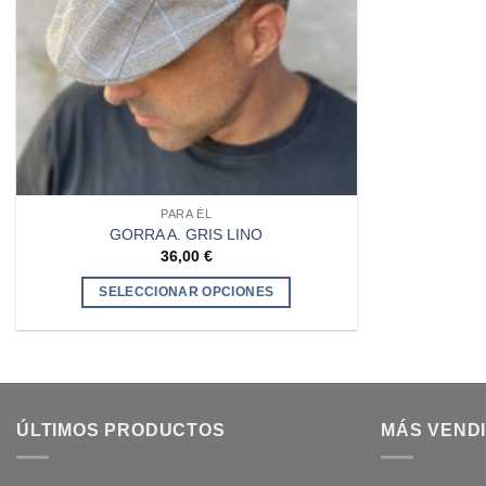
PARA ÉL
GORRA A. GRIS LINO
36,00
€
SELECCIONAR OPCIONES
Este
producto
tiene
múltiples
variantes.
ÚLTIMOS PRODUCTOS
MÁS VEND
Las
opciones