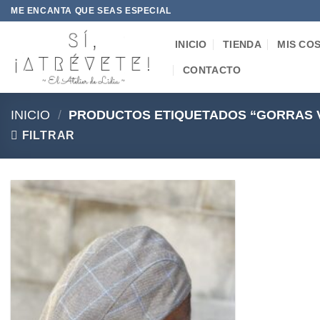
Saltar
ME ENCANTA QUE SEAS ESPECIAL
al
contenido
INICIO
TIENDA
MIS CO
CONTACTO
INICIO
/
PRODUCTOS ETIQUETADOS “GORRAS 
FILTRAR
Añadir
a la
lista de
deseos