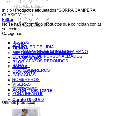
Inicio
/
Productos etiquetados “GORRA CAMPERA
CLASICA”
Filtrar
No se han encontrado productos que coincidan con tu
selección.
Categorías
BOLSOS
INICIO
EL ATELIER DE LIDIA
TIENDA
CAPAZOS DECORADOS A MANO
MIS COSITAS POR EL MUNDO
CAPAZOS PERSONALIZADOS
EL COMIENZO
CAPAZOS REDONDOS
BLOG
PARA ÉL
PAGOS
SOMBREROS
CONTACTO
PARAGUAS
SOMBREROS
Buscar
VISERAS
por:
VISERONES
Acceder / Registrarse
ZONA INFANTIL
Carrito /
0,00
€
0
Últimos productos