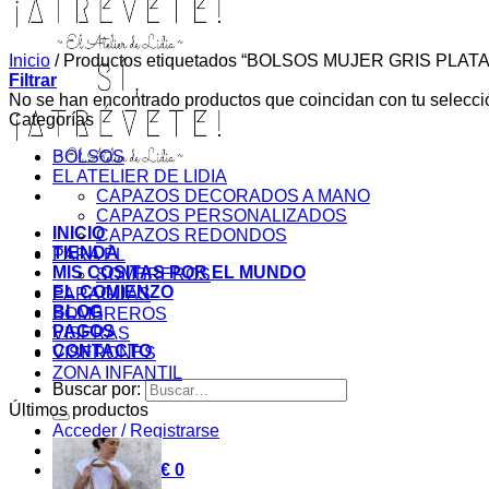
Inicio
/
Productos etiquetados “BOLSOS MUJER GRIS PLATA
Filtrar
No se han encontrado productos que coincidan con tu selecci
Categorías
BOLSOS
EL ATELIER DE LIDIA
CAPAZOS DECORADOS A MANO
CAPAZOS PERSONALIZADOS
INICIO
CAPAZOS REDONDOS
TIENDA
PARA ÉL
MIS COSITAS POR EL MUNDO
SOMBREROS
EL COMIENZO
PARAGUAS
BLOG
SOMBREROS
PAGOS
VISERAS
CONTACTO
VISERONES
ZONA INFANTIL
Buscar por:
Últimos productos
Acceder / Registrarse
Carrito /
0,00
€
0