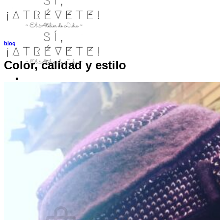
blog
Color, calidad y estilo
INICIO
TIENDA
MIS COSITAS POR EL MUNDO
EL COMIENZO
BLOG
PAGOS
CONTACTO
Buscar por:
Acceder / Registrarse
Carrito /
0,00
€
0