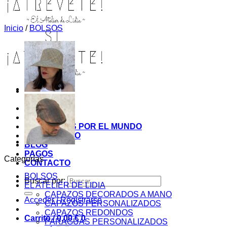
Inicio
/
BOLSOS
INICIO
TIENDA
MIS COSITAS POR EL MUNDO
EL COMIENZO
BLOG
PAGOS
Categorías
CONTACTO
BOLSOS
Buscar por:
EL ATELIER DE LIDIA
CAPAZOS DECORADOS A MANO
Acceder / Registrarse
CAPAZOS PERSONALIZADOS
CAPAZOS REDONDOS
Carrito /
0,00
€
0
PARAGUAS PERSONALIZADOS