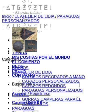
Inicio
/
EL ATELIER DE LIDIA
/
PARAGUAS
PERSONALIZADOS
INICIO
TIENDA
MIS COSITAS POR EL MUNDO
Categorías
EL COMIENZO
BLOG
BOLSOS
PAGOS
EL ATELIER DE LIDIA
CONTACTO
CAPAZOS DECORADOS A MANO
CAPAZOS PERSONALIZADOS
Buscar por:
CAPAZOS REDONDOS
PARAGUAS PERSONALIZADOS
Acceder / Registrarse
PARA ÉL
GORRAS CAMPERAS PARA ÉL
Carrito /
0,00
€
0
SOMBREROS
PARAGUAS