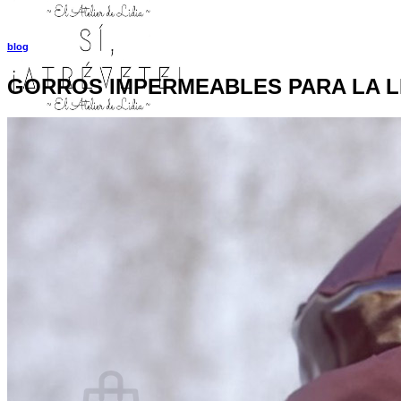
blog
GORROS IMPERMEABLES PARA LA L
INICIO
TIENDA
MIS COSITAS POR EL MUNDO
EL COMIENZO
BLOG
PAGOS
CONTACTO
Buscar
por:
Acceder / Registrarse
Carrito /
0,00
€
0