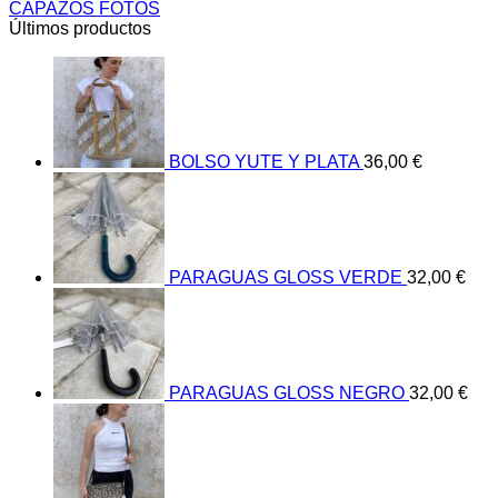
CAPAZOS FOTOS
Últimos productos
BOLSO YUTE Y PLATA
36,00
€
PARAGUAS GLOSS VERDE
32,00
€
PARAGUAS GLOSS NEGRO
32,00
€