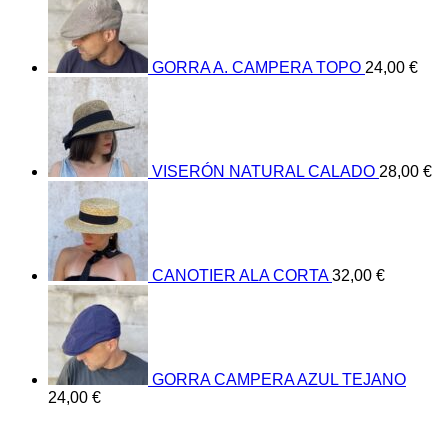
GORRA A. CAMPERA TOPO
24,00
€
VISERÓN NATURAL CALADO
28,00
€
CANOTIER ALA CORTA
32,00
€
GORRA CAMPERA AZUL TEJANO
24,00
€
V