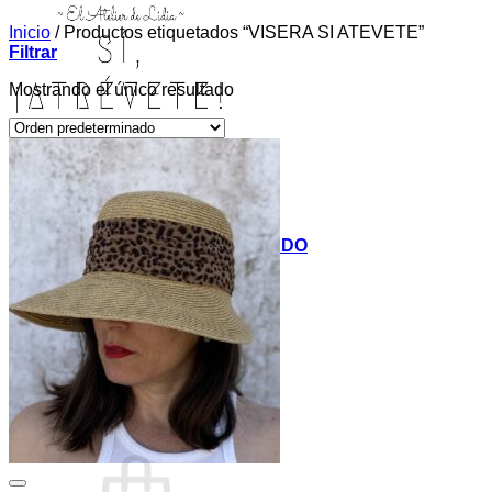
Inicio
/
Productos etiquetados “VISERA SI ATEVETE”
Filtrar
Mostrando el único resultado
INICIO
TIENDA
MIS COSITAS POR EL MUNDO
EL COMIENZO
BLOG
PAGOS
CONTACTO
Buscar
por:
Acceder / Registrarse
Carrito /
0,00
€
0