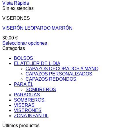
Vista Rápida
Sin existencias
VISERONES
VISERÓN LEOPARDO MARRÓN
30,00
€
Seleccionar opciones
Este
Categorías
producto
BOLSOS
tiene
EL ATELIER DE LIDIA
múltiples
CAPAZOS DECORADOS A MANO
variantes.
CAPAZOS PERSONALIZADOS
Las
CAPAZOS REDONDOS
opciones
PARA ÉL
se
SOMBREROS
pueden
PARAGUAS
elegir
SOMBREROS
en
VISERAS
la
VISERONES
página
ZONA INFANTIL
de
producto
Últimos productos