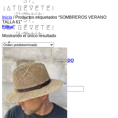
Inicio
/
Productos etiquetados “SOMBREROS VERANO
TALLA 61”
Filtrar
Mostrando el único resultado
INICIO
TIENDA
MIS COSITAS POR EL MUNDO
EL COMIENZO
BLOG
PAGOS
CONTACTO
Buscar por:
Acceder / Registrarse
Carrito /
0,00
€
0