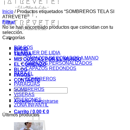
Inicio
/
Productos etiquetados “SOMBREROS TELA SI
ATREVETE”
Filtrar
No se han encontrado productos que coincidan con tu
selección.
Categorías
BOLSOS
INICIO
EL ATELIER DE LIDIA
TIENDA
CAPAZOS DECORADOS A MANO
MIS COSITAS POR EL MUNDO
CAPAZOS PERSONALIZADOS
EL COMIENZO
CAPAZOS REDONDOS
BLOG
PARA ÉL
PAGOS
SOMBREROS
CONTACTO
PARAGUAS
SOMBREROS
Buscar
VISERAS
por:
VISERONES
Acceder / Registrarse
ZONA INFANTIL
Carrito /
0,00
€
0
Últimos productos