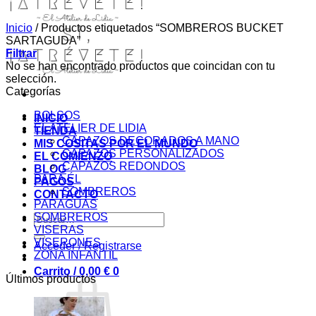
Inicio
/
Productos etiquetados “SOMBREROS BUCKET
SARTAGUDA”
Filtrar
No se han encontrado productos que coincidan con tu
selección.
Categorías
BOLSOS
INICIO
EL ATELIER DE LIDIA
TIENDA
CAPAZOS DECORADOS A MANO
MIS COSITAS POR EL MUNDO
CAPAZOS PERSONALIZADOS
EL COMIENZO
CAPAZOS REDONDOS
BLOG
PARA ÉL
PAGOS
SOMBREROS
CONTACTO
PARAGUAS
SOMBREROS
Buscar
VISERAS
por:
VISERONES
Acceder / Registrarse
ZONA INFANTIL
Carrito /
0,00
€
0
Últimos productos