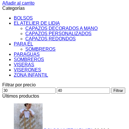
Añadir al carrito
Categorías
BOLSOS
EL ATELIER DE LIDIA
CAPAZOS DECORADOS A MANO
CAPAZOS PERSONALIZADOS
CAPAZOS REDONDOS
PARA ÉL
SOMBREROS
PARAGUAS
SOMBREROS
VISERAS
VISERONES
ZONA INFANTIL
Filtrar por precio
Precio
Precio
Filtrar
mínimo
máximo
Últimos productos