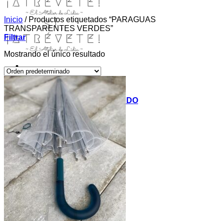
Inicio
/
Productos etiquetados “PARAGUAS
TRANSPARENTES VERDES”
Filtrar
Mostrando el único resultado
INICIO
TIENDA
MIS COSITAS POR EL MUNDO
EL COMIENZO
BLOG
PAGOS
CONTACTO
Buscar
por:
Acceder / Registrarse
Carrito /
0,00
€
0