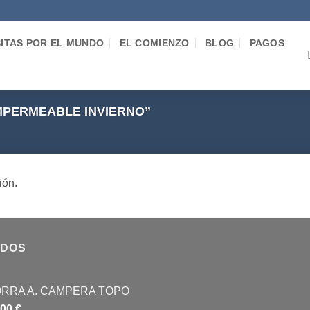
SITAS POR EL MUNDO
EL COMIENZO
BLOG
PAGOS
PERMEABLE INVIERNO”
ión.
IDOS
RRA A. CAMPERA TOPO
,00
€