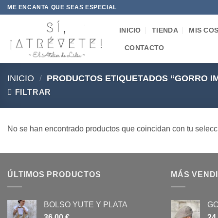
Saltar
ME ENCANTA QUE SEAS ESPECIAL
al
contenido
INICIO
TIENDA
MIS CO
CONTACTO
INICIO
/
PRODUCTOS ETIQUETADOS “GORRO IM
FILTRAR
No se han encontrado productos que coincidan con tu selecc
ÚLTIMOS PRODUCTOS
MÁS VEND
BOLSO YUTE Y PLATA
GO
36,00
€
24