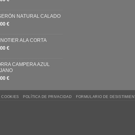
SERÓN NATURAL CALADO
,00
€
NOTIER ALA CORTA
,00
€
RRA CAMPERA AZUL
JANO
,00
€
E COOKIES
POLÍTICA DE PRIVACIDAD
FORMULARIO DE DESISTIMIEN