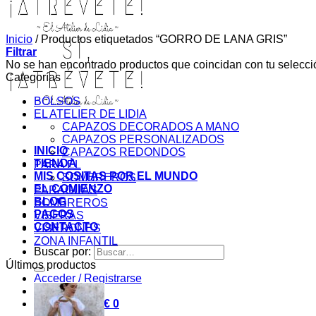
Inicio
/
Productos etiquetados “GORRO DE LANA GRIS”
Filtrar
No se han encontrado productos que coincidan con tu selecci
Categorías
BOLSOS
EL ATELIER DE LIDIA
CAPAZOS DECORADOS A MANO
CAPAZOS PERSONALIZADOS
INICIO
CAPAZOS REDONDOS
TIENDA
PARA ÉL
MIS COSITAS POR EL MUNDO
SOMBREROS
EL COMIENZO
PARAGUAS
BLOG
SOMBREROS
PAGOS
VISERAS
CONTACTO
VISERONES
ZONA INFANTIL
Buscar por:
Últimos productos
Acceder / Registrarse
Carrito /
0,00
€
0