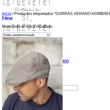
Inicio
/
Productos etiquetados “GORRAS VERANO HOMBRE
Filtrar
Mostrando el único resultado
INICIO
TIENDA
MIS COSITAS POR EL MUNDO
EL COMIENZO
BLOG
PAGOS
CONTACTO
Buscar por:
Acceder / Registrarse
Carrito /
0,00
€
0