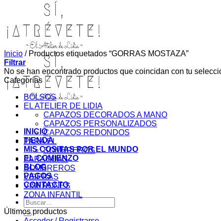
Inicio
/
Productos etiquetados “GORRAS MOSTAZA”
Filtrar
No se han encontrado productos que coincidan con tu selecci
Categorías
BOLSOS
EL ATELIER DE LIDIA
CAPAZOS DECORADOS A MANO
CAPAZOS PERSONALIZADOS
INICIO
CAPAZOS REDONDOS
TIENDA
PARA ÉL
MIS COSITAS POR EL MUNDO
SOMBREROS
EL COMIENZO
PARAGUAS
BLOG
SOMBREROS
PAGOS
VISERAS
CONTACTO
VISERONES
ZONA INFANTIL
Buscar
por:
Últimos productos
Acceder / Registrarse