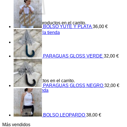
No hay productos en el carrito.
BOLSO YUTE Y PLATA
36,00
€
Volver a la tienda
0
Carrito
PARAGUAS GLOSS VERDE
32,00
€
No hay productos en el carrito.
PARAGUAS GLOSS NEGRO
32,00
€
Volver a la tienda
BOLSO LEOPARDO
38,00
€
Más vendidos