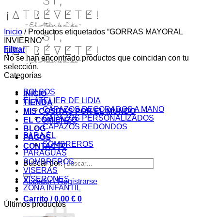
Inicio
/
Productos etiquetados “GORRAS MAYORAL
INVIERNO”
Filtrar
No se han encontrado productos que coincidan con tu
selección.
Categorías
BOLSOS
INICIO
EL ATELIER DE LIDIA
TIENDA
CAPAZOS DECORADOS A MANO
MIS COSITAS POR EL MUNDO
CAPAZOS PERSONALIZADOS
EL COMIENZO
CAPAZOS REDONDOS
BLOG
PARA ÉL
PAGOS
SOMBREROS
CONTACTO
PARAGUAS
SOMBREROS
Buscar por:
VISERAS
VISERONES
Acceder / Registrarse
ZONA INFANTIL
Carrito /
0,00
€
0
Últimos productos