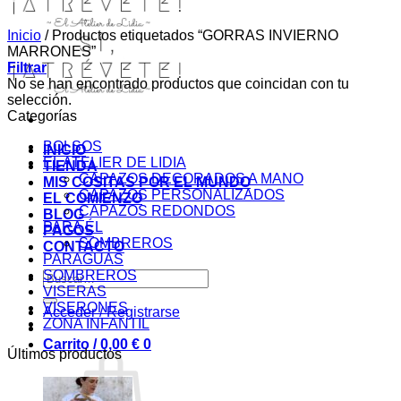
Inicio
/
Productos etiquetados “GORRAS INVIERNO
MARRONES”
Filtrar
No se han encontrado productos que coincidan con tu
selección.
Categorías
BOLSOS
INICIO
EL ATELIER DE LIDIA
TIENDA
CAPAZOS DECORADOS A MANO
MIS COSITAS POR EL MUNDO
CAPAZOS PERSONALIZADOS
EL COMIENZO
CAPAZOS REDONDOS
BLOG
PARA ÉL
PAGOS
SOMBREROS
CONTACTO
PARAGUAS
SOMBREROS
Buscar
VISERAS
por:
VISERONES
Acceder / Registrarse
ZONA INFANTIL
Carrito /
0,00
€
0
Últimos productos