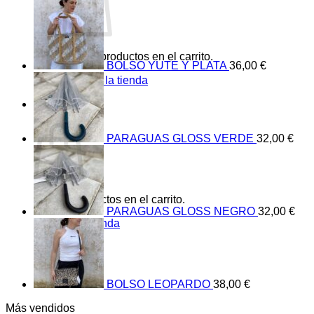
No hay productos en el carrito.
BOLSO YUTE Y PLATA
36,00
€
Volver a la tienda
0
Carrito
PARAGUAS GLOSS VERDE
32,00
€
No hay productos en el carrito.
PARAGUAS GLOSS NEGRO
32,00
€
Volver a la tienda
BOLSO LEOPARDO
38,00
€
Más vendidos