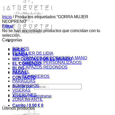
Inicio
/
Productos etiquetados “GORRA MUJER
NEOPRENO”
Filtrar
No se han encontrado productos que coincidan con tu
selección.
Categorías
BOLSOS
INICIO
EL ATELIER DE LIDIA
TIENDA
CAPAZOS DECORADOS A MANO
MIS COSITAS POR EL MUNDO
CAPAZOS PERSONALIZADOS
EL COMIENZO
CAPAZOS REDONDOS
BLOG
PARA ÉL
PAGOS
SOMBREROS
CONTACTO
PARAGUAS
SOMBREROS
Buscar por:
VISERAS
VISERONES
Acceder / Registrarse
ZONA INFANTIL
Carrito /
0,00
€
0
Últimos productos