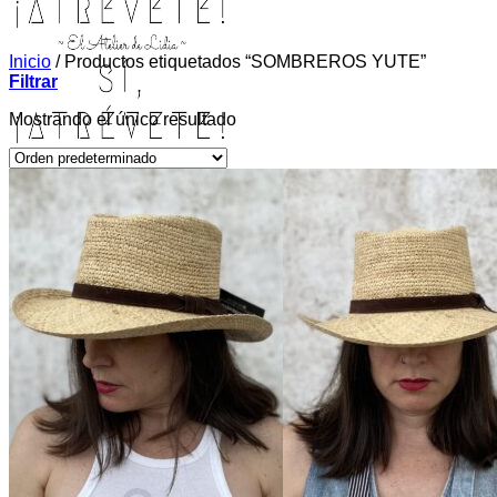
Inicio
/
Productos etiquetados “SOMBREROS YUTE”
Filtrar
Mostrando el único resultado
INICIO
TIENDA
MIS COSITAS POR EL MUNDO
EL COMIENZO
BLOG
PAGOS
CONTACTO
Buscar por:
Acceder / Registrarse
Carrito /
0,00
€
0