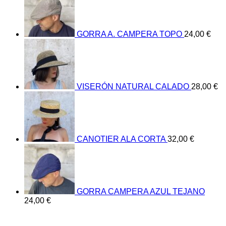
GORRA A. CAMPERA TOPO
24,00
€
VISERÓN NATURAL CALADO
28,00
€
CANOTIER ALA CORTA
32,00
€
GORRA CAMPERA AZUL TEJANO
24,00
€
V