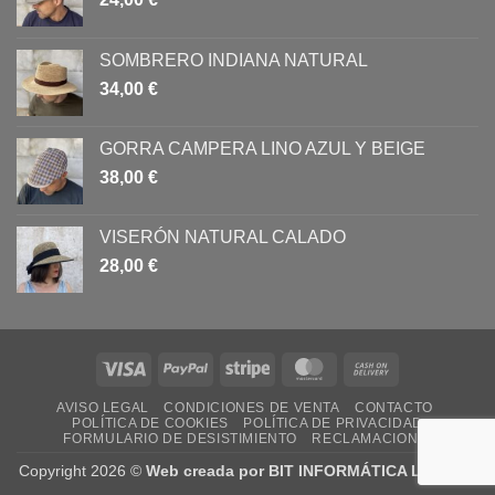
SOMBRERO INDIANA NATURAL
34,00
€
GORRA CAMPERA LINO AZUL Y BEIGE
38,00
€
VISERÓN NATURAL CALADO
28,00
€
Visa
PayPal
Stripe
MasterCard
Cash
On
AVISO LEGAL
CONDICIONES DE VENTA
CONTACTO
Delivery
POLÍTICA DE COOKIES
POLÍTICA DE PRIVACIDAD
FORMULARIO DE DESISTIMIENTO
RECLAMACIONES
Copyright 2026 ©
Web creada por BIT INFORMÁTICA LODOSA