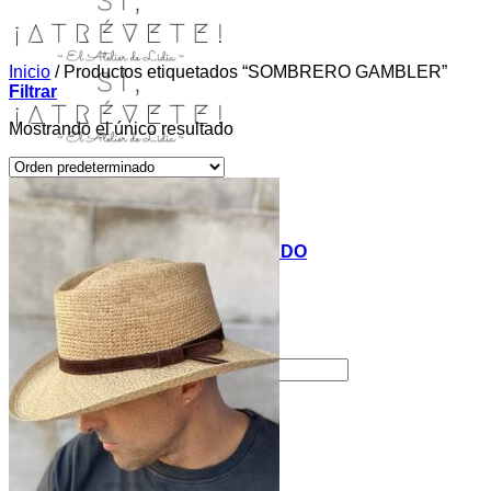
Inicio
/
Productos etiquetados “SOMBRERO GAMBLER”
Filtrar
Mostrando el único resultado
INICIO
TIENDA
MIS COSITAS POR EL MUNDO
EL COMIENZO
BLOG
PAGOS
CONTACTO
Buscar por:
Acceder / Registrarse
Carrito /
0,00
€
0