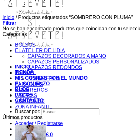
Inicio
/
Productos etiquetados “SOMBRERO CON PLUMA”
Filtrar
No se han encontrado productos que coincidan con tu selecci
Categorías
BOLSOS
EL ATELIER DE LIDIA
CAPAZOS DECORADOS A MANO
CAPAZOS PERSONALIZADOS
INICIO
CAPAZOS REDONDOS
TIENDA
PARA ÉL
MIS COSITAS POR EL MUNDO
SOMBREROS
EL COMIENZO
PARAGUAS
BLOG
SOMBREROS
PAGOS
VISERAS
CONTACTO
VISERONES
ZONA INFANTIL
Buscar por:
Últimos productos
Acceder / Registrarse
Carrito /
0,00
€
0