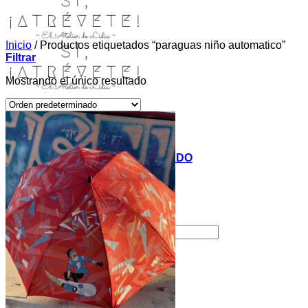
Inicio
/
Productos etiquetados “paraguas niño automatico”
Filtrar
Mostrando el único resultado
INICIO
TIENDA
MIS COSITAS POR EL MUNDO
EL COMIENZO
BLOG
PAGOS
CONTACTO
Buscar por:
Acceder / Registrarse
Carrito /
0,00
€
0