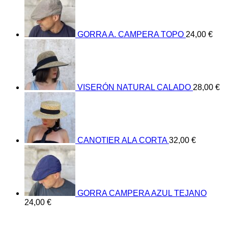
GORRA A. CAMPERA TOPO
24,00
€
VISERÓN NATURAL CALADO
28,00
€
CANOTIER ALA CORTA
32,00
€
GORRA CAMPERA AZUL TEJANO
24,00
€
V