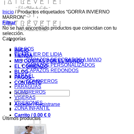
Inicio
/
Productos etiquetados “GORRA INVIERNO
MARRON”
Filtrar
No se han encontrado productos que coincidan con tu
selección.
Categorías
BOLSOS
INICIO
EL ATELIER DE LIDIA
TIENDA
CAPAZOS DECORADOS A MANO
MIS COSITAS POR EL MUNDO
CAPAZOS PERSONALIZADOS
EL COMIENZO
CAPAZOS REDONDOS
BLOG
PARA ÉL
PAGOS
SOMBREROS
CONTACTO
PARAGUAS
SOMBREROS
Buscar
VISERAS
por:
VISERONES
Acceder / Registrarse
ZONA INFANTIL
Carrito /
0,00
€
0
Últimos productos